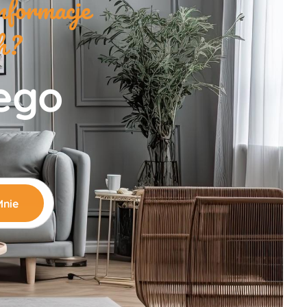
nformacje
ch?
zego