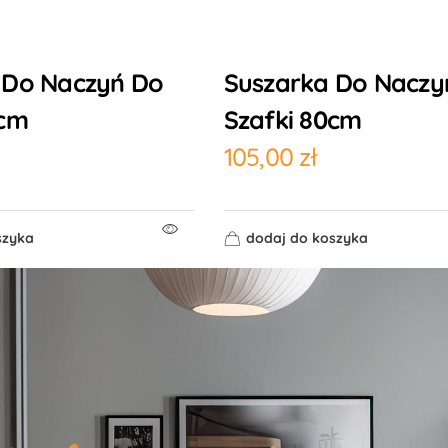
 Do Naczyń Do
Suszarka Do Naczy
0cm
Szafki 80cm
105,00
zł
szyka
dodaj do koszyka