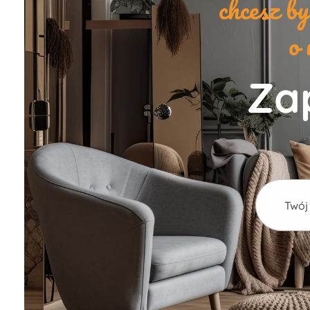
chcesz b
o 
Zap
Alternativ