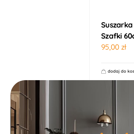
Suszarka
Szafki 6
95,00
zł
dodaj do ko