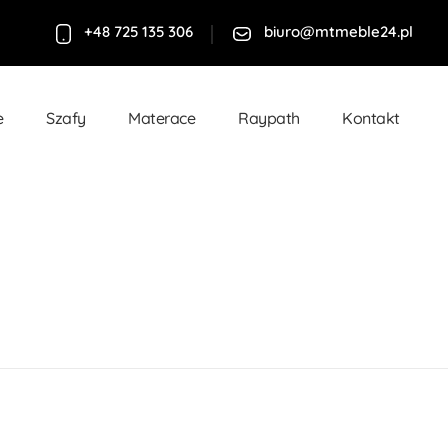
+48 725 135 306
biuro@mtmeble24.pl
e
Szafy
Materace
Raypath
Kontakt