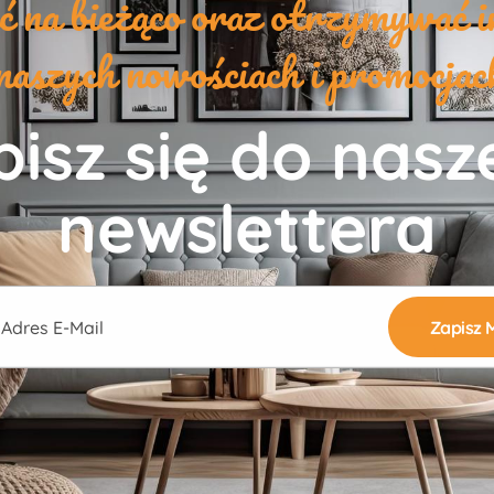
yć na bieżąco oraz otrzymywać i
naszych nowościach i promocja
isz się do nas
newslettera
e: