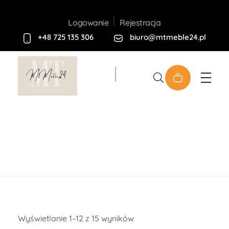
Rejestracja
Logowanie
+48 725 135 306
biuro@mtmeble24.pl
Sklep MT-Meble24
Sklep
Wyświetlanie 1–12 z 15 wyników