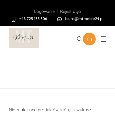
Rejestracja
Logowanie
+48 725 135 306
biuro@mtmeble24.pl
Sklep MT-Meble24
Łazienki
Nie znaleziono produktów, których szukasz.