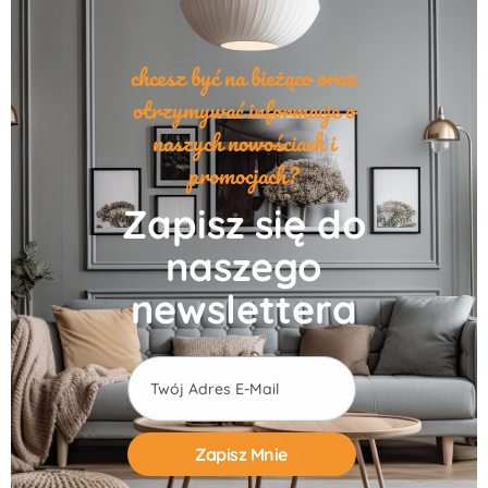
chcesz być na bieżąco oraz
otrzymywać informacje o
naszych nowościach i
promocjach?
Zapisz się do
naszego
newslettera