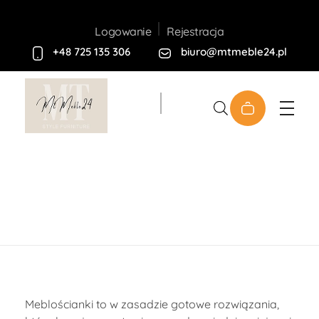
Rejestracja
Logowanie
+48 725 135 306
biuro@mtmeble24.pl
Sklep MT-Meble24
Sklep
Meblościanki to w zasadzie gotowe rozwiązania,