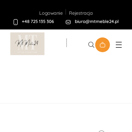
Rejestracja
Logowanie
+48 725 135 306
biuro@mtmeble24.pl
Sklep MT-Meble24
Home
Produkty
Meble
Twarde
Komody
Komoda Diamond KD104cm 2F
open