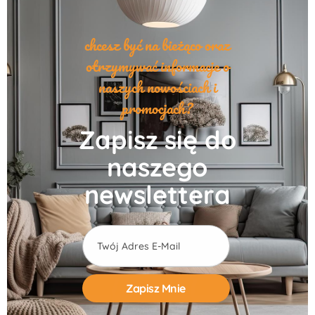
chcesz być na bieżąco oraz
otrzymywać informacje o
naszych nowościach i
promocjach?
Zapisz się do
naszego
newslettera