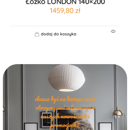
Łóżko LONDON 140×200
1459,80
zł
dodaj do koszyka
chcesz być na bieżąco oraz
otrzymywać informacje o
naszych nowościach i
promocjach?