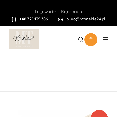
Rejestracja
Logowanie
+48 725 135 306
biuro@mtmeble24.pl
Sklep MT-Meble24
Home
Produkty
Meble
Tapicerowane
Fotele
Fotel Caro Glamour
open