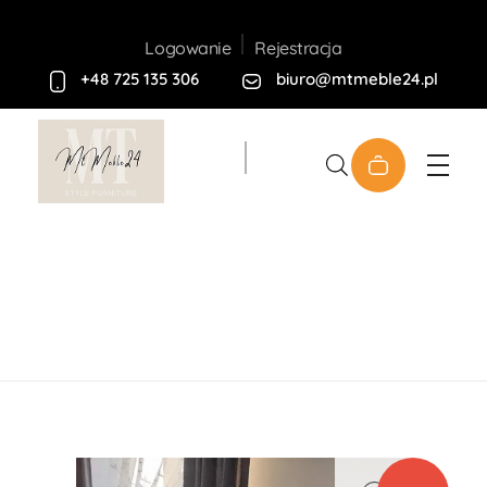
Rejestracja
Logowanie
+48 725 135 306
biuro@mtmeble24.pl
Sklep MT-Meble24
Home
Produkty
Meble
Tapicerowane
Fotele
Fotel USZAK Bujany Wzór
open