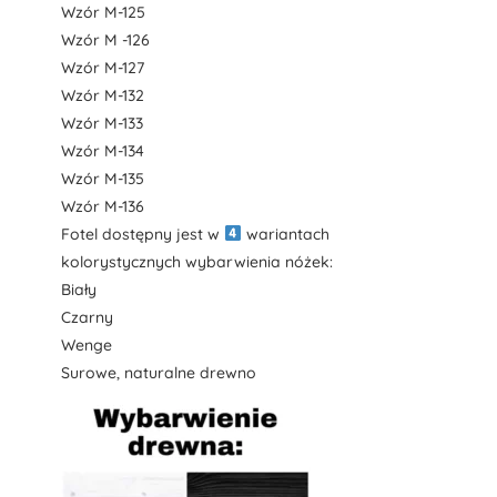
Wzór M-125
Wzór M -126
Wzór M-127
Wzór M-132
Wzór M-133
Wzór M-134
Wzór M-135
Wzór M-136
Fotel dostępny jest w
wariantach
kolorystycznych wybarwienia nóżek:
Biały
Czarny
Wenge
Surowe, naturalne drewno