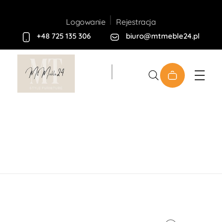
Rejestracja
Logowanie
+48 725 135 306
biuro@mtmeble24.pl
Sklep MT-Meble24
Home
Produkty
Meble
Tapicerowane
Kanapy
Kanapa SIENA
open