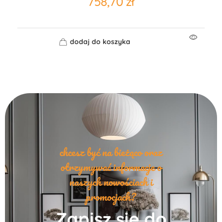
758,70
zł
dodaj do koszyka
chcesz być na bieżąco oraz
otrzymywać informacje o
naszych nowościach i
promocjach?
Zapisz się do