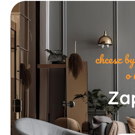
chcesz b
o 
Zap