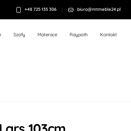
+48 725 135 306
biuro@mtmeble24.pl
e
Szafy
Materace
Raypath
Kontakt
Lars 103cm