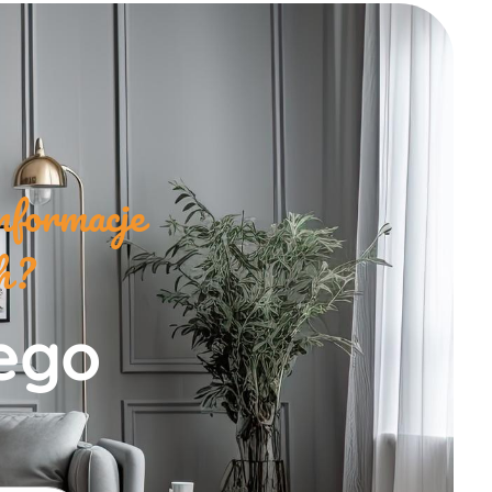
nformacje
ch?
zego