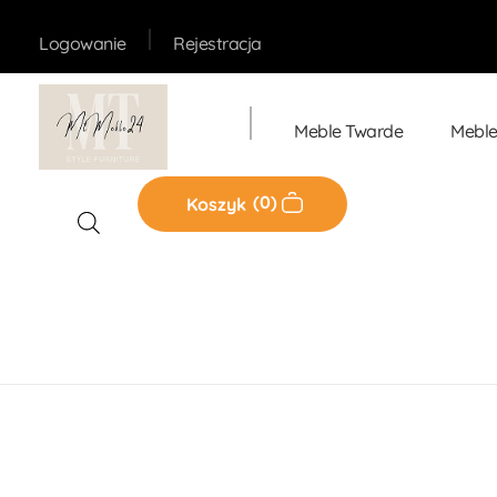
Rejestracja
Logowanie
Meble Twarde
Meble
Sklep MT-Meble24
0
Koszyk
Home
Produkty
Meble Twarde
Komody
Ko