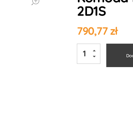
2D1S
790,77
zł
Dod