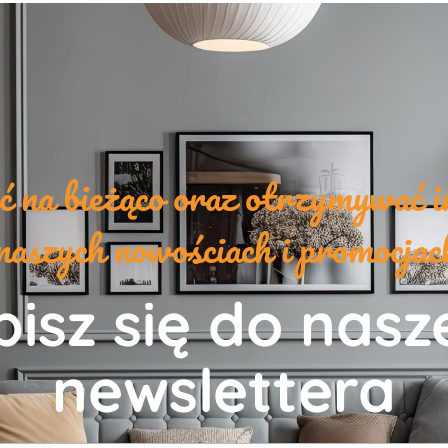
yć na bieżąco oraz otrzymywać i
naszych nowościach i promocja
isz się do nas
newslettera