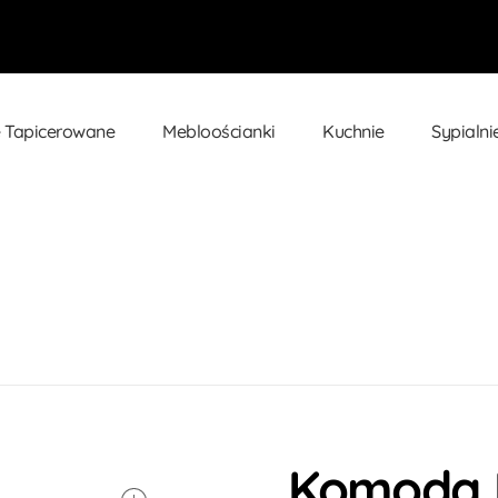
 Tapicerowane
Mebloościanki
Kuchnie
Sypialni
moda Lars 103cm 2D1S
Komoda 
open