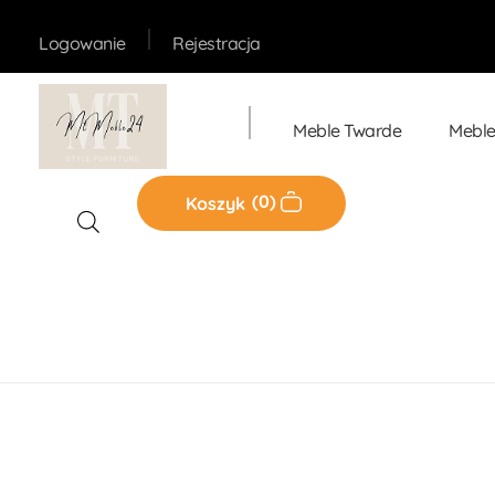
Rejestracja
Logowanie
Meble Twarde
Meble
Sklep MT-Meble24
0
Koszyk
Home
Produkty
Meble Tapicerowane
ŁÓŻKO AR