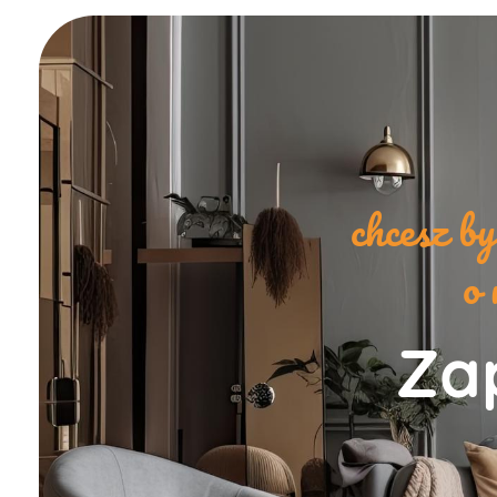
chcesz b
o 
Zap