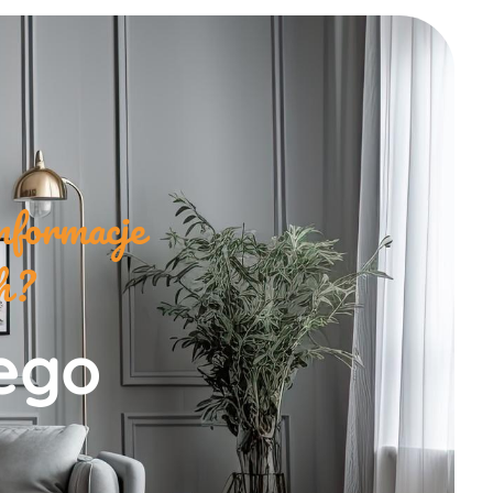
nformacje
ch?
zego