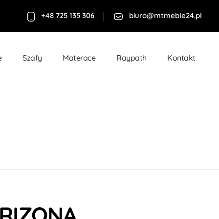
+48 725 135 306
biuro@mtmeble24.pl
e
Szafy
Materace
Raypath
Kontakt
RIZONA