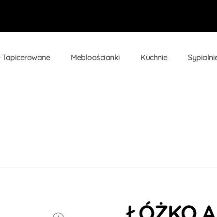
 Tapicerowane
Mebloościanki
Kuchnie
Sypialni
IZONA 140×200
ŁÓŻKO A
open