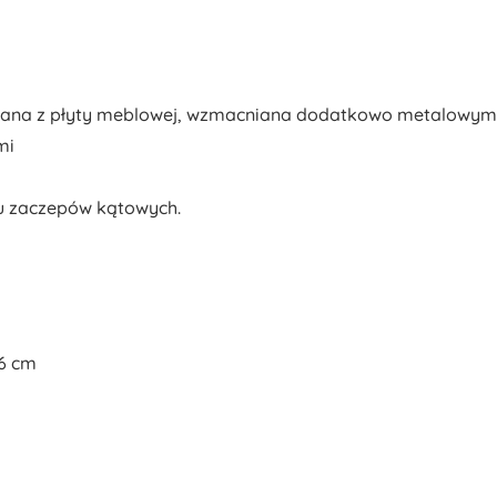
owana z płyty meblowej, wzmacniana dodatkowo metalowym
mi
u zaczepów kątowych.
96 cm