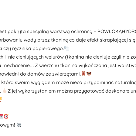
a jest pokryta specjalną warstwą ochronną – POWŁOKĄHYD
owaniu wody przez tkaninę co daje efekt skraplającej się 
i czy ręcznika papierowego.
 i nie cieniujących welurów (tkanina nie cieniuje czyli nie
 mechacenie.. . Z wierzchu tkanina wykończona jest warstw
odpowiedni do domów ze zwierzętami.
ę, która swoim wyglądem może nieco przypominać naturalną
.
Z jej wykorzystaniem można przygotować doskonałe um
etowym!