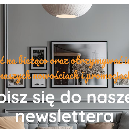
yć na bieżąco oraz otrzymywać i
naszych nowościach i promocja
isz się do nas
newslettera