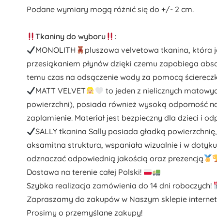
Podane wymiary mogą różnić się do +/- 2 cm.
Tkaniny do wyboru
:
MONOLITH
pluszowa velvetowa tkanina, któr
przesiąkaniem płynów dzięki czemu zapobiega absorb
temu czas na odsączenie wody za pomocą ściereczk
MATT VELVET
to jeden z nielicznych matowych
powierzchni), posiada również wysoką odporność na
zaplamienie. Materiał jest bezpieczny dla dzieci i 
SALLY tkanina Sally posiada gładką powierzchni
aksamitna struktura, wspaniała wizualnie i w dotyku
odznaczać odpowiednią jakością oraz prezencją
Dostawa na terenie całej Polski!
Szybka realizacja zamówienia do 14 dni roboczych!
Zapraszamy do zakupów w Naszym sklepie intern
Prosimy o przemyślane zakupy!