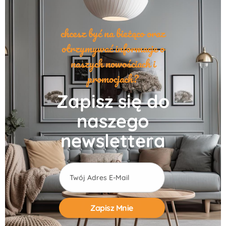
chcesz być na bieżąco oraz
otrzymywać informacje o
naszych nowościach i
promocjach?
Zapisz się do
naszego
newslettera