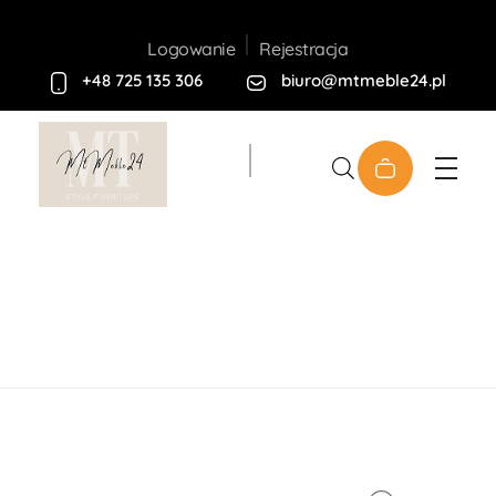
Rejestracja
Logowanie
+48 725 135 306
biuro@mtmeble24.pl
Sklep MT-Meble24
Home
Produkty
Materace
Materac Davide II
180×200
open