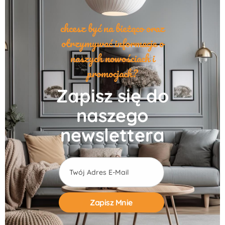
chcesz być na bieżąco oraz
otrzymywać informacje o
naszych nowościach i
promocjach?
Zapisz się do
naszego
newslettera
Alternative: