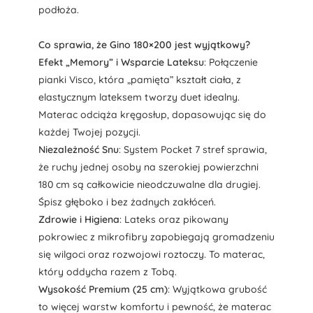
podłoża.
Co sprawia, że Gino 180×200 jest wyjątkowy?
Efekt „Memory” i Wsparcie Lateksu
: Połączenie
pianki Visco, która „pamięta” kształt ciała, z
elastycznym lateksem tworzy duet idealny.
Materac odciąża kręgosłup, dopasowując się do
każdej Twojej pozycji.
Niezależność Snu
: System Pocket 7 stref sprawia,
że ruchy jednej osoby na szerokiej powierzchni
180 cm są całkowicie nieodczuwalne dla drugiej.
Śpisz głęboko i bez żadnych zakłóceń.
Zdrowie i Higiena
: Lateks oraz pikowany
pokrowiec z mikrofibry zapobiegają gromadzeniu
się wilgoci oraz rozwojowi roztoczy. To materac,
który oddycha razem z Tobą.
Wysokość Premium (25 cm)
: Wyjątkowa grubość
to więcej warstw komfortu i pewność, że materac