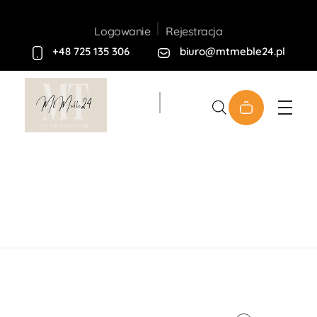
Rejestracja
Logowanie
+48 725 135 306
biuro@mtmeble24.pl
Sklep MT-Meble24
Home
Produkty
Materace
Materac GINO
180×200
open