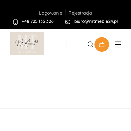
Rejestracja
Logowanie
+48 725 135 306
biuro@mtmeble24.pl
Sklep MT-Meble24
Home
Produkty
Meble
Tapicerowane
Narożniki
Narożnik London Z Funkcją
Spa...