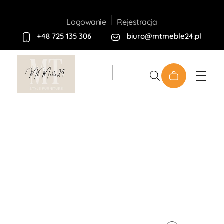
Rejestracja
Logowanie
+48 725 135 306
biuro@mtmeble24.pl
Sklep MT-Meble24
Home
Produkty
Meble
Tapicerowane
Narożniki
Narożnik „Luin” L
open