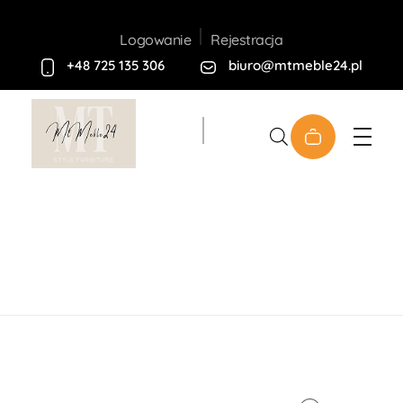
Rejestracja
Logowanie
+48 725 135 306
biuro@mtmeble24.pl
Sklep MT-Meble24
Home
Produkty
Meble
Twarde
Komody
Rave Stolik Kawowy 97x45x60cm
open