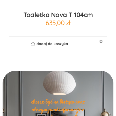
Toaletka Nova T 104cm
635,00
zł
dodaj do koszyka
chcesz być na bieżąco oraz
otrzymywać informacje o