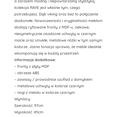
a zarazem modną i niepowtarzalną stylistyką,
kolekcja RAVE jest właśnie tym, czego
potrzebujesz. Dąb viking oraz beż to połączenie
doskonałe. Nowoczesności i oryginalności meblom
dodają ryflowane fronty z MDF-u, ciekawe,
niesymetrycznie osadzone uchwyty w czarnym
macie oraz smukłe, metalowe nóżki w tym samym
kolorze. Jasna tonacja sprawia, że meble idealnie
wkomponują się w każdą przestrzeń.
Informacje dodatkowe:
– fronty z płyty MDF
– obrzeże ABS
– zawiasy / prowadnice szuflad z domykiem
– metalowe uchwyty w kolorze czarnym
– nogi z metalu w kolorze czarnym
Wymiary:
Szerokość: 97cm
Wysokość :45cm