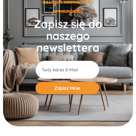
naszych nowościach i
promocjach?
Zapisz się do
naszego
newslettera
Alternative: