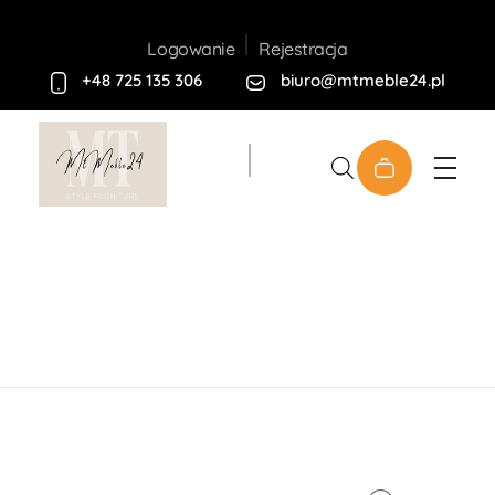
Rejestracja
Logowanie
+48 725 135 306
biuro@mtmeble24.pl
Sklep MT-Meble24
Home
Produkty
Meble
Twarde
Komody
Komoda Raven KSZ 144cm 1F3S
open