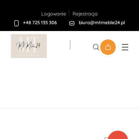
Rejestracja
Logowanie
+48 725 135 306
biuro@mtmeble24.pl
Sklep MT-Meble24
Home
Produkty
Meble Tapicerowane
Sofa
PERU
open