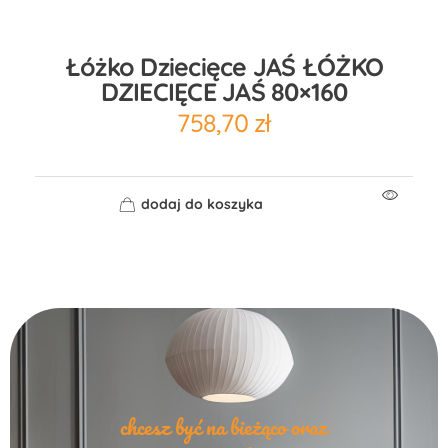
Łóżko Dziecięce JAŚ ŁÓŻKO
DZIECIĘCE JAŚ 80×160
758,70
zł
dodaj do koszyka
chcesz być na bieżąco oraz