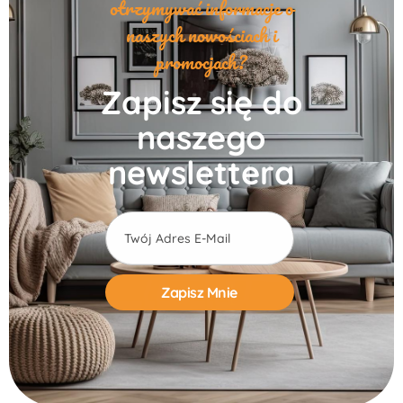
otrzymywać informacje o
naszych nowościach i
promocjach?
Zapisz się do
naszego
newslettera
Alternative: