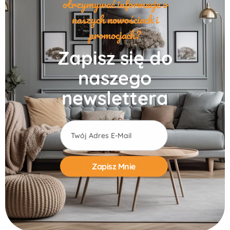
otrzymywać informacje o
naszych nowościach i
promocjach?
Zapisz się do
naszego
newslettera
Alternative: