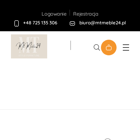
Rejestracja
Logowanie
+48 725 135 306
biuro@mtmeble24.pl
Sklep MT-Meble24
Home
Produkty
Krzesła I Stoły
Zestaw
Jadalniany Monti 3 + 6 ...
open