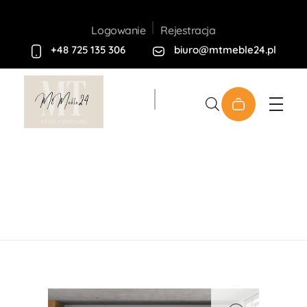
Rejestracja
Logowanie
+48 725 135 306
biuro@mtmeble24.pl
Sklep MT-Meble24
Home
Produkty
Kuchnie
Zestaw Mebli
Kuchennych NESSA ...
open