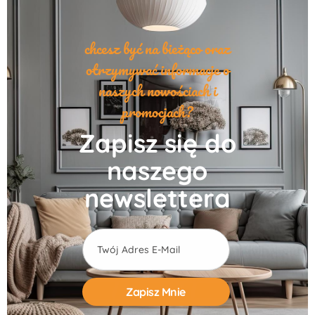
chcesz być na bieżąco oraz
otrzymywać informacje o
naszych nowościach i
promocjach?
Zapisz się do
naszego
newslettera