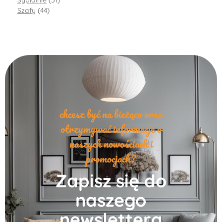
Szafy
(44)
chcesz być na bieżąco oraz
otrzymywać informacje o
naszych nowościach i
promocjach?
Zapisz się do
naszego
newslettera