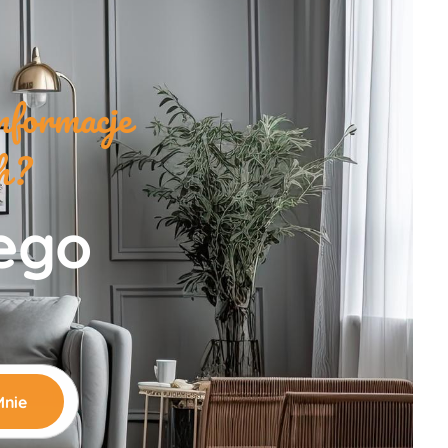
nformacje
ch?
zego