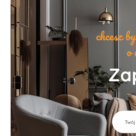
chcesz b
o 
Zap