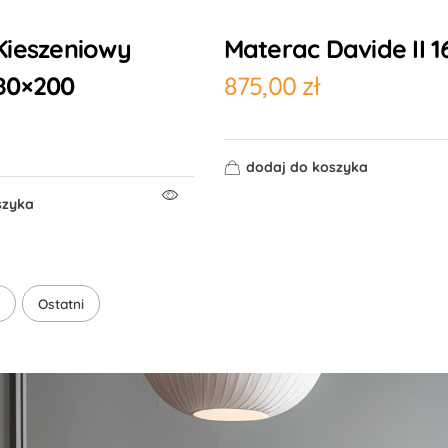
Kieszeniowy
Materac Davide II 
80×200
875,00
zł
dodaj do koszyka
szyka
Ostatni