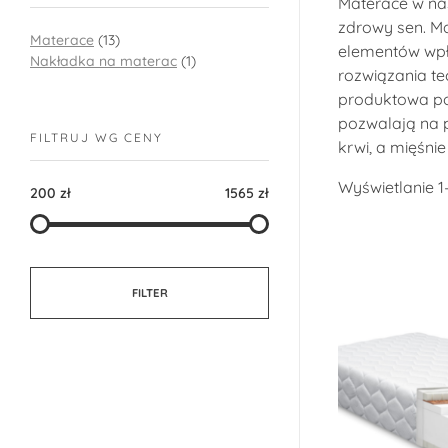
Materace w nas
zdrowy sen. M
Materace
(13)
elementów wpł
Nakładka na materac
(1)
rozwiązania te
produktowa poz
pozwalają na p
FILTRUJ WG CENY
krwi, a mięśnie
Wyświetlanie 1
200 zł
1565 zł
FILTER