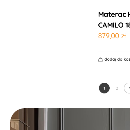
Materac 
CAMILO 1
879,00
zł
dodaj do ko
1
2