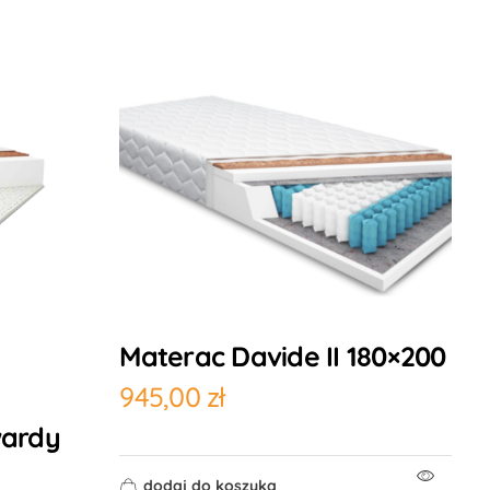
Materac Davide II 180×200
945,00
zł
wardy
dodaj do koszyka