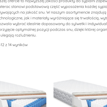
zej ofercie to najwyższej jakości produkty do sypialni zap
aterac stanowi podstawową część wyposażenia każdej sypial
ywających na jakość snu. W naszym asortymencie znajdują
chnologiczne, jak i materiały wyróżniające się trwałością, wy
wala wybrać idealnie dopasowany do sylwetki i indywidualn
rzyjęcie optymalnej pozycji podczas snu, dzięki której orga
 ulegają rozluźnieniu.
–12 z 14 wyników