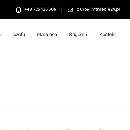
+48 725 135 306
biuro@mtmeble24.pl
e
Szafy
Materace
Raypath
Kontakt