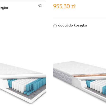
955,30
zł
szyka
dodaj do koszyka