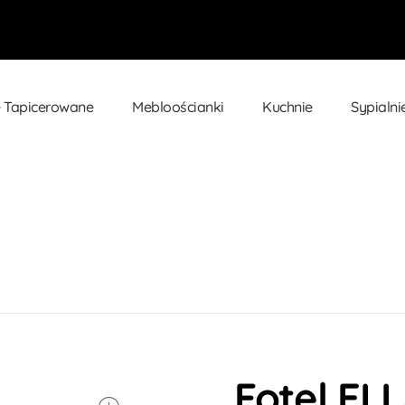
 Tapicerowane
Mebloościanki
Kuchnie
Sypialni
Fotel ELLA Nowoczesny Atrament...
Fotel EL
open