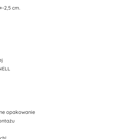
+-2,5 cm.
ej
ONELL
lne opakowanie
ontażu
ch!