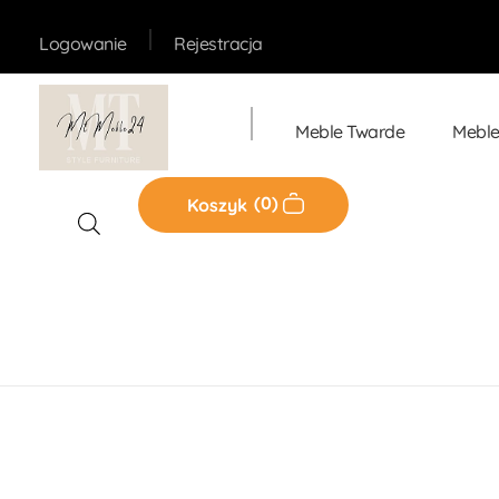
Rejestracja
Logowanie
Meble Twarde
Meble
Sklep MT-Meble24
0
Koszyk
Home
Produkty
Meble Tapicerowane
Fotele