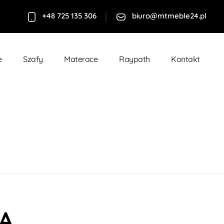
+48 725 135 306
biuro@mtmeble24.pl
e
Szafy
Materace
Raypath
Kontakt
LA