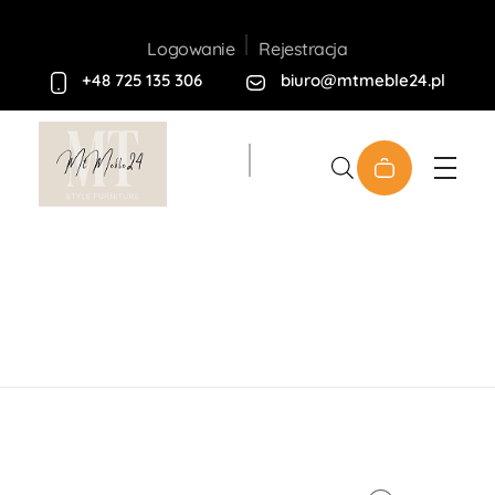
Rejestracja
Logowanie
+48 725 135 306
biuro@mtmeble24.pl
Sklep MT-Meble24
Home
Produkty
Meble
Tapicerowane
Kanapy
Kanapa ELLA 3-Osobowa
open