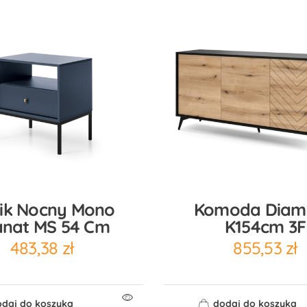
lik Nocny Mono
Komoda Diam
anat MS 54 Cm
K154cm 3F
483,38
zł
855,53
zł
daj do koszyka
dodaj do koszyka