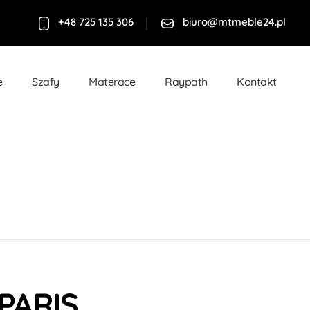
+48 725 135 306
biuro@mtmeble24.pl
e
Szafy
Materace
Raypath
Kontakt
PARIS