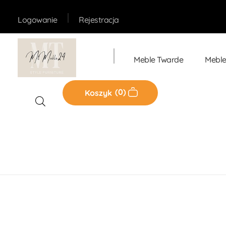
Rejestracja
Logowanie
Meble Twarde
Meble
Sklep MT-Meble24
0
Koszyk
Home
Produkty
Meble Twarde
Komody
Ko