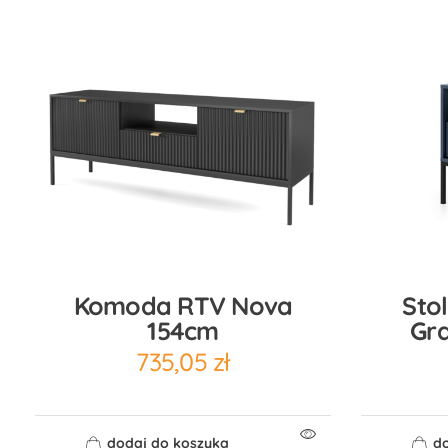
Komoda RTV Nova
Sto
154cm
Gr
735,05
zł
dodaj do koszyka
do