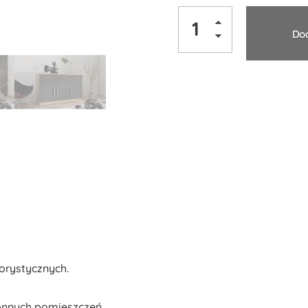
Dod
Alternative:
rystycznych.
ronnych pomieszczeń.