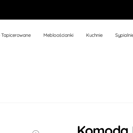
 Tapicerowane
Mebloościanki
Kuchnie
Sypialni
moda PARIS Sonoma/grafit 3 F...
Komoda 
open