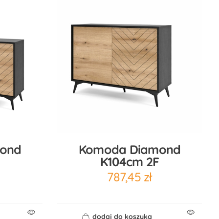
ond
Komoda Diamond
K104cm 2F
787,45
zł
dodaj do koszyka