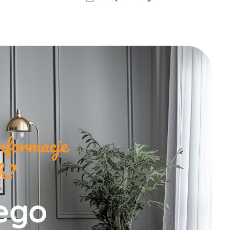
nformacje
ch?
zego