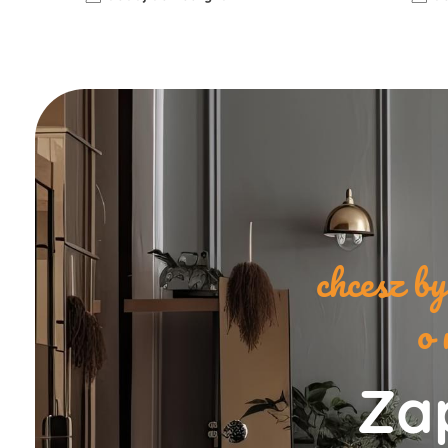
chcesz b
o 
Zap