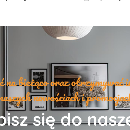
yć na bieżąco oraz otrzymywać i
naszych nowościach i promocja
isz się do nas