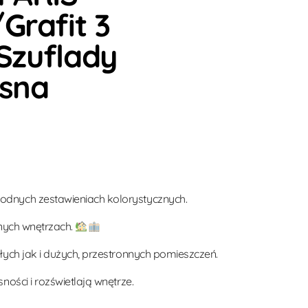
rafit 3
 Szuflady
sna
nych zestawieniach kolorystycznych.
żnych wnętrzach.
ych jak i dużych, przestronnych pomieszczeń.
ości i rozświetlają wnętrze.