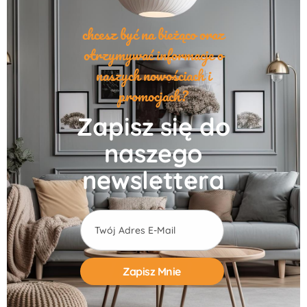
chcesz być na bieżąco oraz
otrzymywać informacje o
naszych nowościach i
promocjach?
Zapisz się do
naszego
newslettera
Alternative: