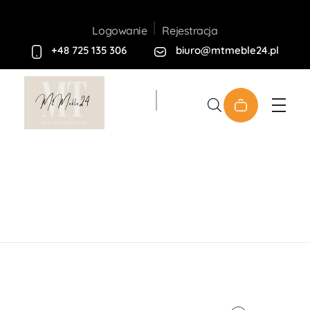
Rejestracja
Logowanie
+48 725 135 306
biuro@mtmeble24.pl
Sklep MT-Meble24
Home
Produkty
Meble
Tapicerowane
Narożniki
Narożnik „Luin” U
open