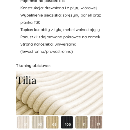
Pojemnik na pościel:
tak
Konstrukcja:
drewniana i z płyty wiórowej
Wypełnienie siedziska:
sprężyny bonell oraz
pianka T30
Tapicerka:
obity z tyłu, mebel wolnostojący
Poduszki:
zdejmowane pokrowce na zamek
Strona narożnika:
uniwersalna
(lewostronna/prawostronna)
Tkaniny obiciowe: