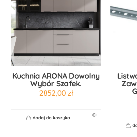
Kuchnia ARONA Dowolny
List
Wybór Szafek.
Zawi
G
2852,00
zł
dodaj do koszyka
do