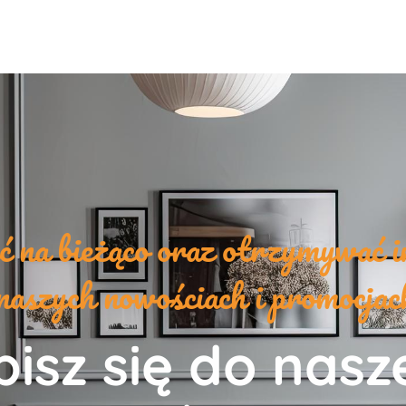
yć na bieżąco oraz otrzymywać i
naszych nowościach i promocja
isz się do nas