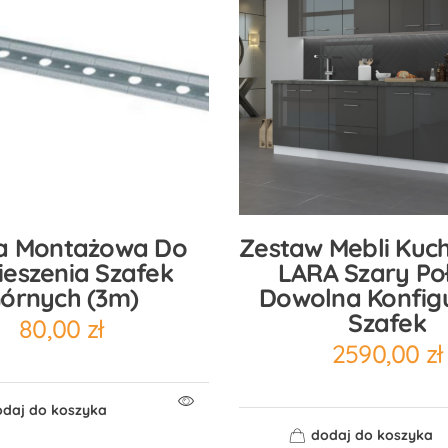
wa Montażowa Do
Zestaw Mebli Kuc
eszenia Szafek
LARA Szary Poł
órnych (3m)
Dowolna Konfig
Szafek
80,00
zł
2590,00
zł
daj do koszyka
dodaj do koszyka