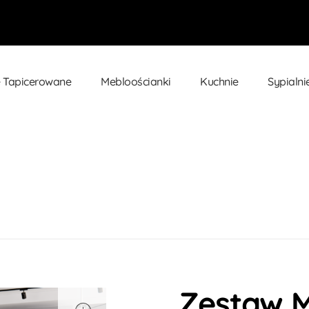
 Tapicerowane
Mebloościanki
Kuchnie
Sypialni
ch SIENA ...
Zestaw M
open