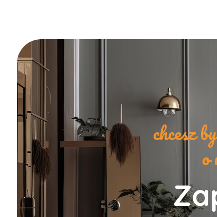
chcesz b
o 
Zap