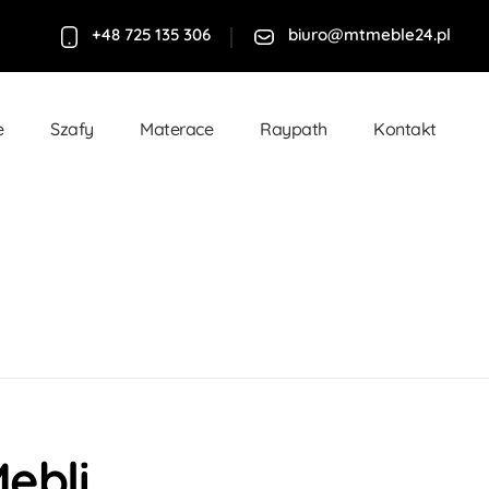
+48 725 135 306
biuro@mtmeble24.pl
e
Szafy
Materace
Raypath
Kontakt
ebli