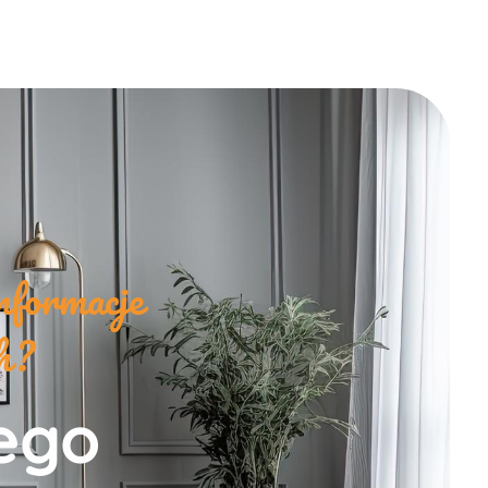
nformacje
ch?
zego