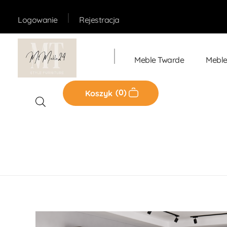
Rejestracja
Logowanie
Meble Twarde
Meble
Sklep MT-Meble24
0
Koszyk
Home
Produkty
Kuchnie
Zestaw Mebli Kuchenny