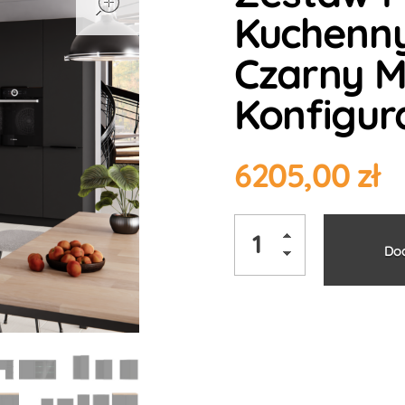
Kuchenny
Czarny M
Konfigur
6205,00
zł
Dod