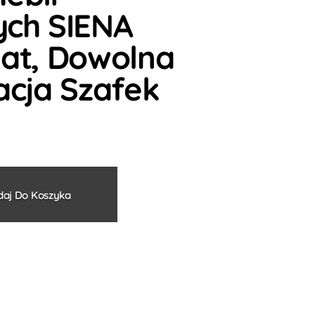
ch SIENA
at, Dowolna
acja Szafek
Alternative:
aj Do Koszyka