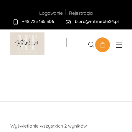
Rejestracja
Logowanie
+48 725 135 306
biuro@mtmeble24.pl
Sklep MT-Meble24
Sklep
Wyświetlanie wszystkich 2 wyników